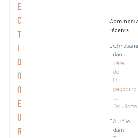
e
c
Commenta
récents
t
Christian
i
dans
o
Tête
de
n
lit
n
pegboard
La
e
Douillette
u
Aurélie
r
dans