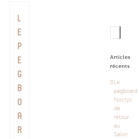
L
Rechercher
e
p
Articles
e
récents
g
Le
b
pegboard
Noctys
o
de
a
retour
au
r
Salon