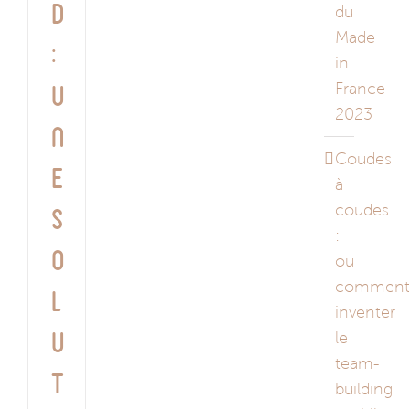
d
du
Made
:
in
France
u
2023
n
Coudes
e
à
coudes
s
:
o
ou
commen
l
inventer
le
u
team-
t
building