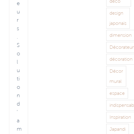
déco
e
u
design
r
japonais
s
dimension
.
S
Décorateur
o
décoration
l
u
Décor
ti
mural
o
espace
n
d
indispensab
'
Inspiration
a
m
Japandi