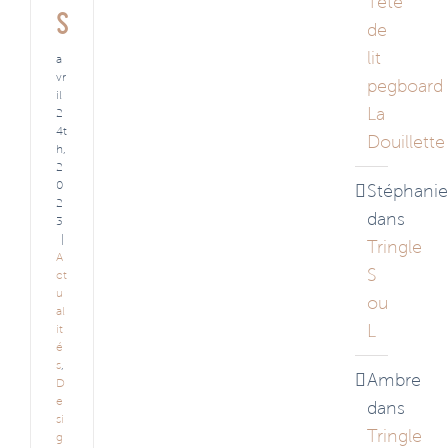
Tête
s
de
lit
a
vr
pegboard
il
La
2
4t
Douillette
h,
2
0
Stéphanie
2
dans
3
|
Tringle
A
S
ct
u
ou
al
L
it
é
s
,
Ambre
D
e
dans
si
Tringle
g