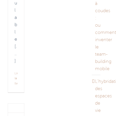
u
à
l
coudes
a
:
b
ou
l
commen
e
inventer
[.
le
..
team-
]
building
mobile
Lire
la
L’hybridat
suite
des
espaces
de
vie