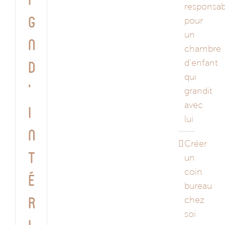
responsab
g
pour
un
n
chambre
d’enfant
d
qui
’
grandit
avec
i
lui
n
Créer
t
un
coin
é
bureau
chez
r
soi