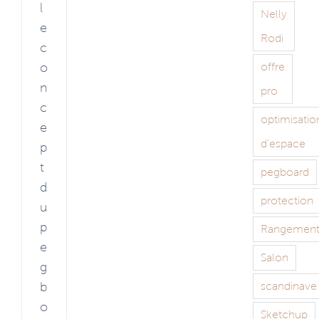
l
Nelly
e
Rodi
c
offre
o
n
pro
c
optimisatio
e
d'espace
p
t
pegboard
d
protection
u
p
Rangemen
e
Salon
g
scandinave
b
o
Sketchup