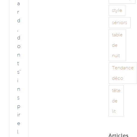
a
style
r
d
séniors
,
table
d
de
o
n
nuit
t
Tendance
s'
déco
i
n
tête
s
de
p
lit
ir
e
l
Articles