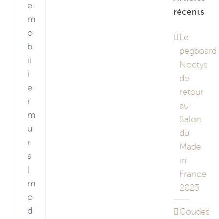
e
récents
m
o
Le
b
pegboard
il
Noctys
i
de
e
retour
r
au
m
Salon
u
du
r
Made
a
in
l
France
m
2023
o
d
Coudes