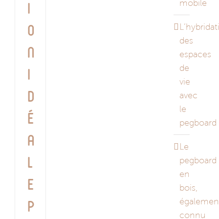
mobile
i
L’hybridat
o
des
n
espaces
de
i
vie
d
avec
le
é
pegboard
a
Le
pegboard
l
en
e
bois,
égalemen
p
connu