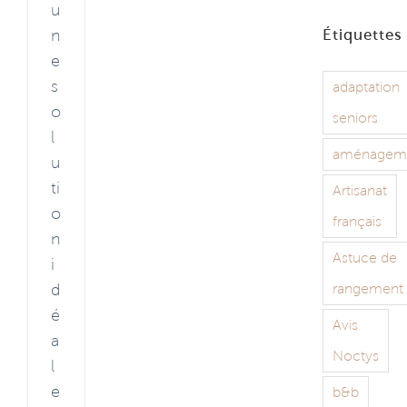
u
n
Étiquettes
e
s
adaptation
o
seniors
l
aménagem
u
ti
Artisanat
o
français
n
Astuce de
i
rangement
d
é
Avis
a
Noctys
l
e
b&b