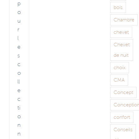
p
bois
o
Chambre
u
r
chevet
l
Chevet
e
de nuit
s
c
choix
o
CMA
ll
e
Concept
c
Conceptio
ti
o
confort
n
Conseils
n