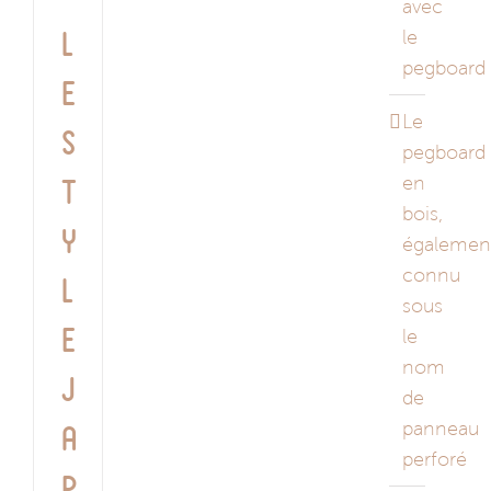
avec
le
L
pegboard
e
Le
s
pegboard
en
t
bois,
y
égalemen
connu
l
sous
e
le
nom
J
de
panneau
a
perforé
p