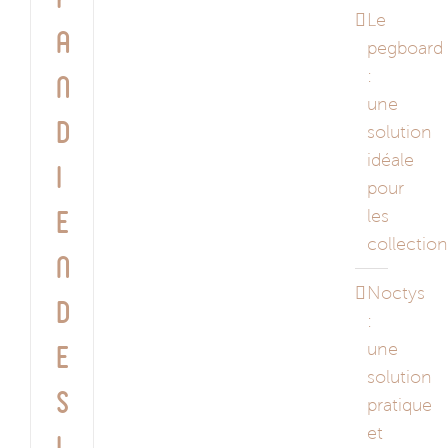
Le
a
pegboard
:
n
une
d
solution
idéale
i
pour
les
e
collectio
n
Noctys
d
:
une
e
solution
s
pratique
et
i