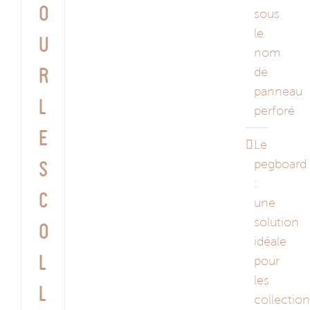
o
sous
le
u
nom
de
r
panneau
l
perforé
e
Le
pegboard
s
:
c
une
solution
o
idéale
l
pour
les
l
collectio