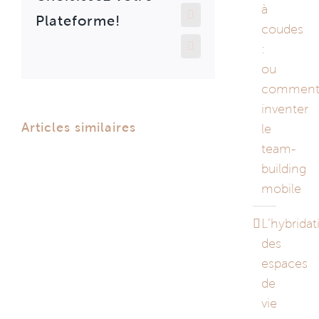
à
Pinterest
Plateforme!
coudes
Email
:
ou
commen
inventer
Articles similaires
le
team-
building
mobile
L’hybridat
des
espaces
de
vie