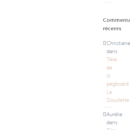
Commenta
récents
Christian
dans
Tête
de
lit
pegboard
La
Douillette
Aurélie
dans