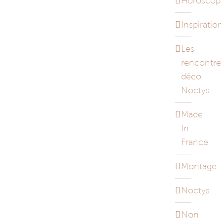
Horoscop
Inspiratio
Les
rencontre
déco
Noctys
Made
In
France
Montage
Noctys
Non