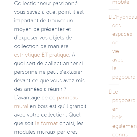
mobile
Collectionneur passionné,
vous savez à quel point il est
L’hybridat
important de trouver un
des
moyen de présenter et
espaces
d’exposer vos objets de
de
collection de manière
vie
esthétique ET pratique
. A
avec
quoi sert de collectionner si
le
personne ne peut s’extasier
pegboard
devant ce que vous avez mis
des années à réunir ?
Le
L’avantage de ce
panneau
pegboard
mural
en bois est qu’il grandit
en
avec votre collection. Quel
bois,
que soit
le format
choisi, les
égalemen
modules muraux perforés
connu