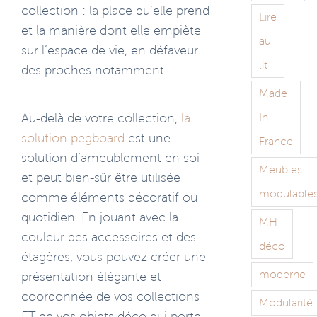
collection : la place qu’elle prend
Lire
et la manière dont elle empiète
au
sur l’espace de vie, en défaveur
lit
des proches notamment.
Made
In
Au-delà de votre collection,
la
solution pegboard
est une
France
solution d’ameublement en soi
Meubles
et peut bien-sûr être utilisée
modulable
comme éléments décoratif ou
quotidien. En jouant avec la
MH
couleur des accessoires et des
déco
étagères, vous pouvez créer une
moderne
présentation élégante et
coordonnée de vos collections
Modularité
ET de vos objets déco qui porte