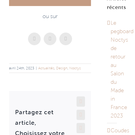
récents
ou sur
Le
pegboard
Noctys
de
retour
au
avril 24th, 2023
|
Actualités
,
Design
,
Noctys
Salon
du
Made
in
Facebook
France
Partagez cet
LinkedIn
2023
article,
WhatsApp
Coudes
Choisissez votre