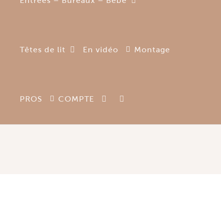
Entrées – Bureaux – Bébé
Têtes de lit
En vidéo
Montage
Le pegboard : une solution
idéale pour les
PROS
COMPTE
collectionneurs