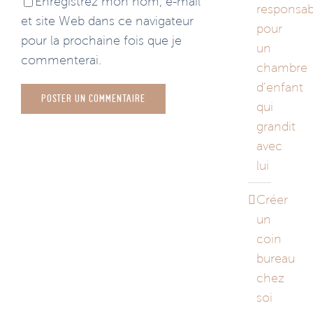
Enregistrez mon nom, e-mail
responsab
et site Web dans ce navigateur
pour
pour la prochaine fois que je
un
commenterai.
chambre
d’enfant
qui
grandit
avec
lui
Créer
un
coin
bureau
chez
soi