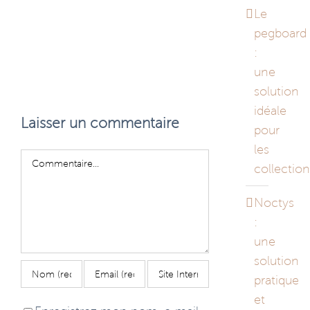
Le
pegboard
:
une
solution
idéale
Laisser un commentaire
pour
les
Commentaire
collectio
Noctys
:
une
solution
pratique
et