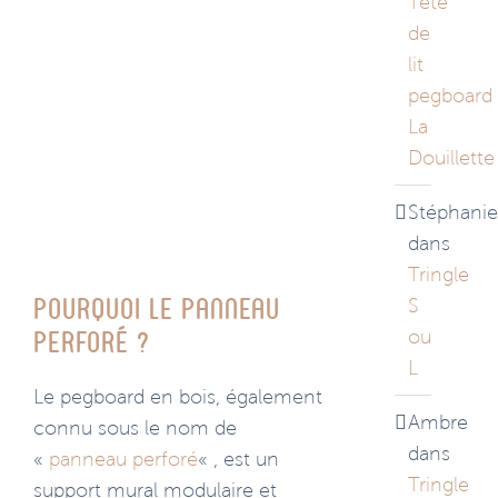
Tête
de
lit
pegboard
La
Douillette
Stéphanie
dans
Tringle
S
Pourquoi le panneau
ou
perforé ?
L
Le pegboard en bois, également
Ambre
connu sous le nom de
dans
«
panneau perforé
« , est un
Tringle
support mural modulaire et