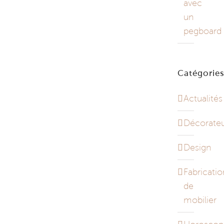
avec
un
pegboard
Catégorie
Actualités
Décorateu
Design
Fabricatio
de
mobilier