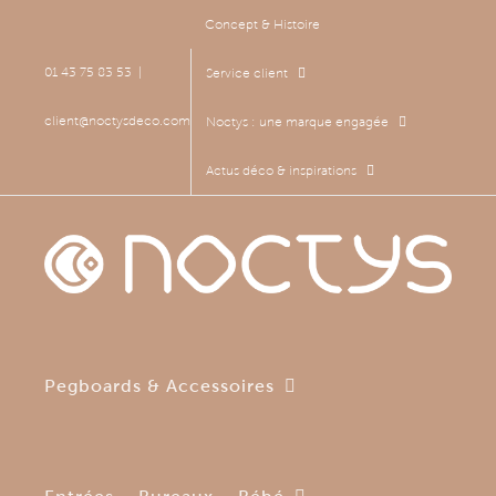
Passer
Concept & Histoire
au
contenu
01 43 75 83 53
|
Service client
client@noctysdeco.com
Noctys : une marque engagée
Actus déco & inspirations
Pegboards & Accessoires