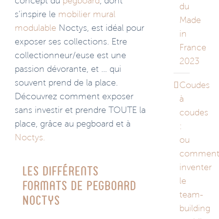
concept du
pegboard
, dont
du
s’inspire le
mobilier mural
Made
modulable
Noctys, est idéal pour
in
exposer ses collections. Etre
France
collectionneur/euse est une
2023
passion dévorante, et … qui
souvent prend de la place.
Coudes
Découvrez comment exposer
à
sans investir et prendre TOUTE la
coudes
place, grâce au pegboard et à
:
Noctys.
ou
commen
inventer
Les différents
le
formats de pegboard
team-
Noctys
building