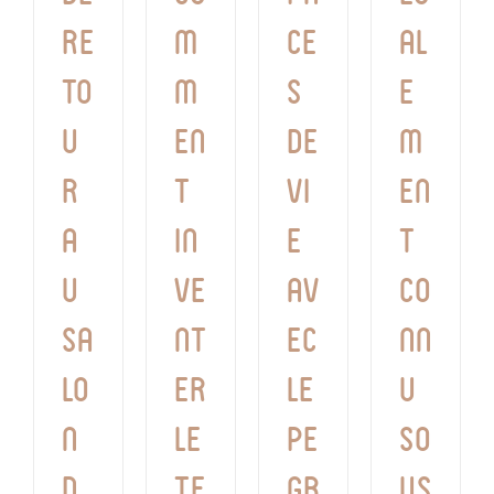
re
m
ce
al
to
m
s
e
u
en
de
m
r
t
vi
en
a
in
e
t
u
ve
av
co
Sa
nt
ec
nn
lo
er
le
u
n
le
pe
so
d
te
gb
us