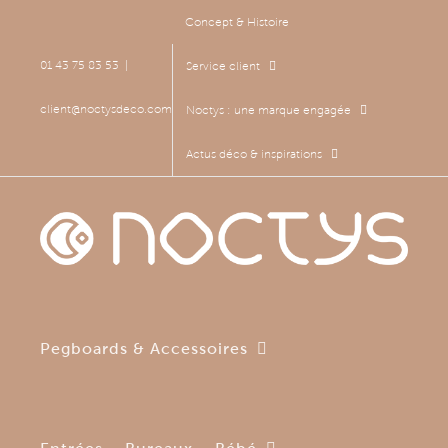
Passer
Concept & Histoire
au
contenu
01 43 75 83 53
|
Service client
client@noctysdeco.com
Noctys : une marque engagée
Actus déco & inspirations
Pegboards & Accessoires