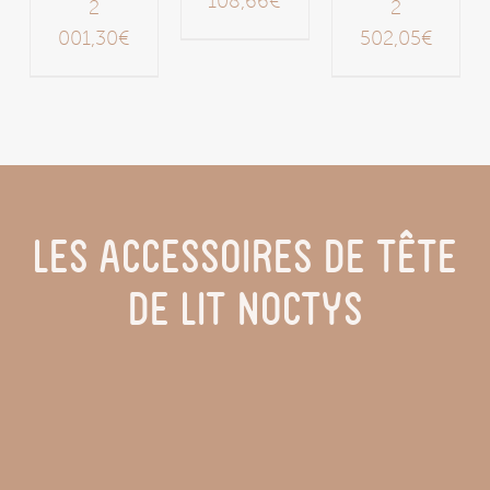
108,66
€
2
2
001,30
€
502,05
€
LES ACCESSOIRES DE TÊTE
DE LIT NOCTYS