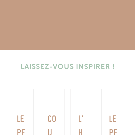
LAISSEZ-VOUS INSPIRER !
Le
Co
L’
Le
pe
u
h
pe