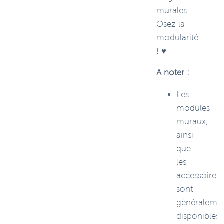
murales.
Osez la
modularité
! ♥️
A noter :
Les
modules
muraux,
ainsi
que
les
accessoires,
sont
généraleme
disponibles