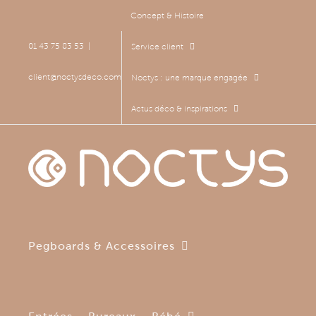
Passer
Concept & Histoire
au
contenu
01 43 75 83 53
|
Service client
client@noctysdeco.com
Noctys : une marque engagée
Actus déco & inspirations
Pegboards & Accessoires