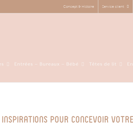
Concept & Histoire
Service client
es
Entrées – Bureaux – Bébé
Têtes de lit
En
s inspirations pour concevoir votr