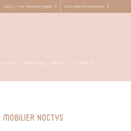
Noctys : une marque engagée
Actus déco & inspirations
 vidéo
Montage
PROS
COMPTE
e mobilier Noctys