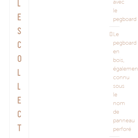
avec
l
le
e
pegboard
s
Le
pegboard
c
en
o
bois,
égalemen
l
connu
l
sous
le
e
nom
de
c
panneau
t
perforé