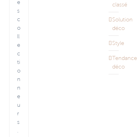
e
classé
s
c
Solution
o
déco
ll
Style
e
c
Tendance
ti
déco
o
n
n
e
u
r
s
.