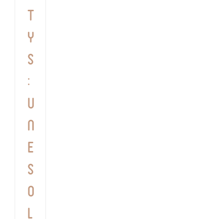
t
y
s
:
u
n
e
s
o
l