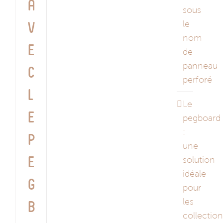
a
sous
le
v
nom
e
de
panneau
c
perforé
l
Le
e
pegboard
:
p
une
solution
e
idéale
g
pour
les
b
collectio