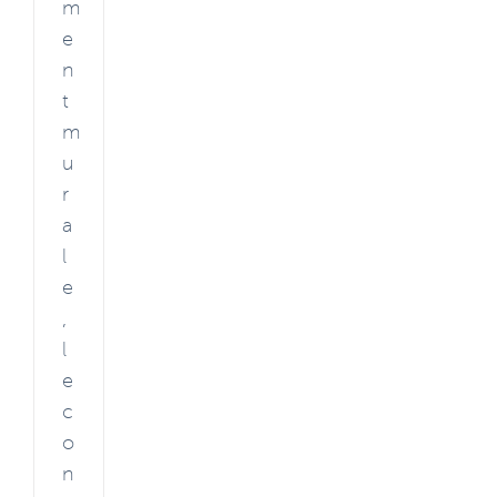
m
e
n
t
m
u
r
a
l
e
,
l
e
c
o
n