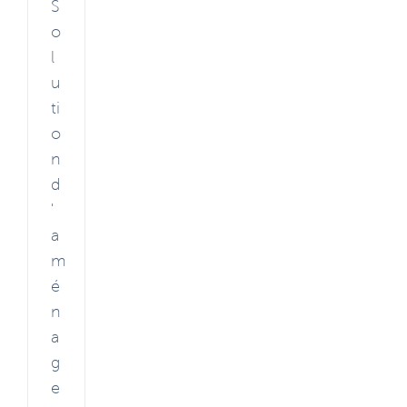
S
o
l
u
ti
o
n
d
'
a
m
é
n
a
g
e