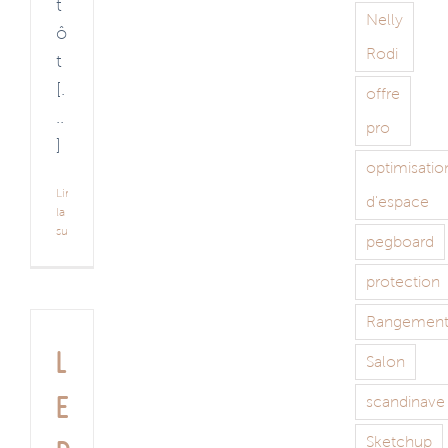
t
Nelly
ô
Rodi
t
[.
offre
..
pro
]
optimisatio
Lire
d'espace
la
suite
pegboard
protection
Rangemen
L
Salon
e
scandinave
Sketchup