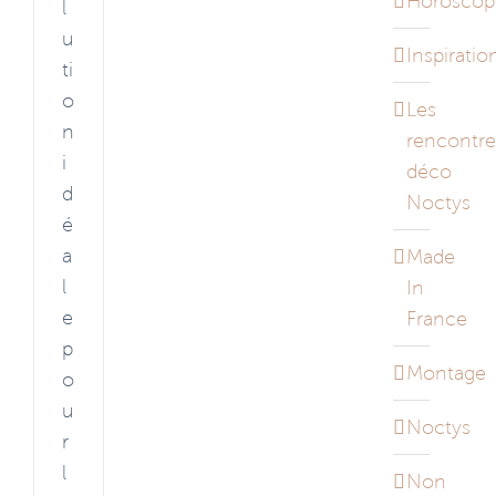
Horoscop
l
u
Inspiratio
ti
o
Les
n
rencontre
i
déco
d
Noctys
é
a
Made
l
In
e
France
p
Montage
o
u
Noctys
r
l
Non