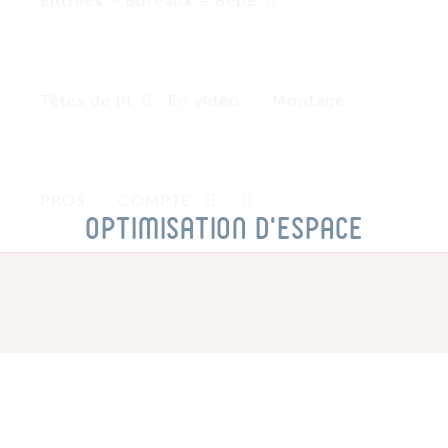
Entrées – Bureaux – Bébé
Têtes de lit
En vidéo
Montage
PROS
COMPTE
optimisation d’espace