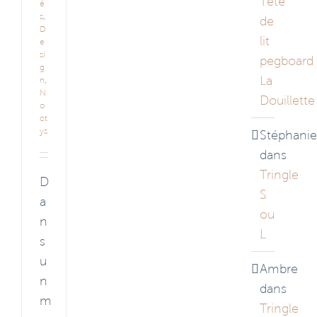
Tête
é
s
,
de
D
lit
e
si
pegboard
g
La
n
,
N
Douillette
o
ct
ys
Stéphanie
dans
Tringle
D
S
a
ou
n
L
s
u
Ambre
n
dans
m
Tringle