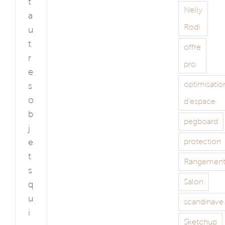
t
Nelly
a
Rodi
u
t
offre
r
pro
e
optimisatio
s
o
d'espace
b
pegboard
j
e
protection
t
Rangemen
s
Salon
q
u
scandinave
i
Sketchup