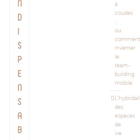
n
à
coudes
d
:
i
ou
commen
s
inventer
le
p
team-
e
building
mobile
n
L’hybridat
s
des
a
espaces
de
b
vie