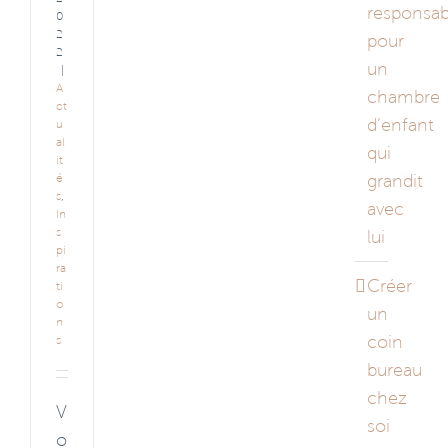
responsab
0
2
pour
2
un
|
A
chambre
ct
d’enfant
u
al
qui
it
grandit
é
s
,
avec
In
s
lui
pi
ra
Créer
ti
o
un
n
coin
s
bureau
chez
V
soi
o