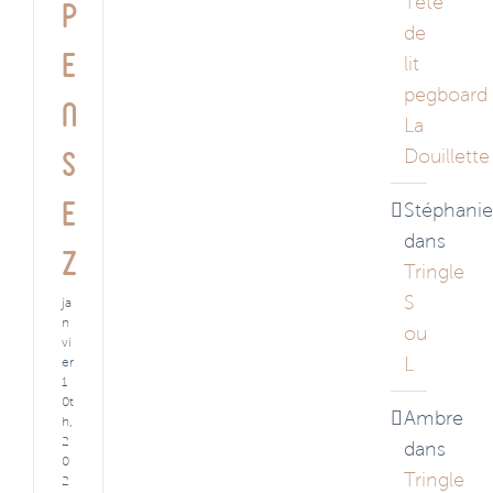
Tête
p
de
e
lit
pegboard
n
La
Douillette
s
e
Stéphanie
dans
z
Tringle
S
ja
n
ou
vi
L
er
1
0t
Ambre
h,
2
dans
0
Tringle
2