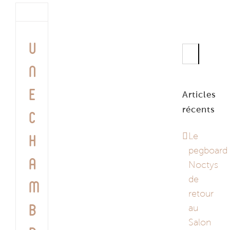
U
Rechercher
n
e
Articles
récents
c
Le
h
pegboard
a
Noctys
de
m
retour
au
b
Salon