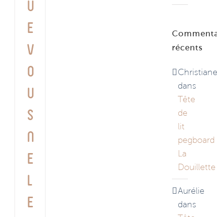
u
e
Commenta
v
récents
o
Christian
dans
u
Tête
s
de
lit
n
pegboard
La
e
Douillette
l
Aurélie
e
dans