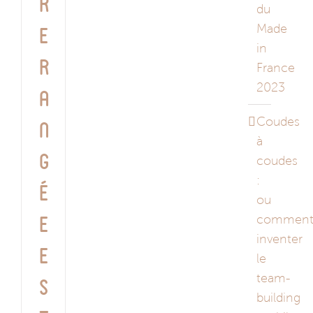
r
du
Made
e
in
r
France
2023
a
Coudes
n
à
g
coudes
:
é
ou
commen
e
inventer
e
le
team-
s
building