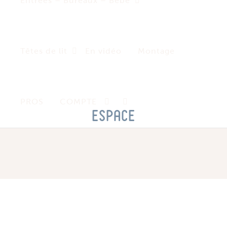
Entrées – Bureaux – Bébé
Têtes de lit
En vidéo
Montage
PROS
COMPTE
espace