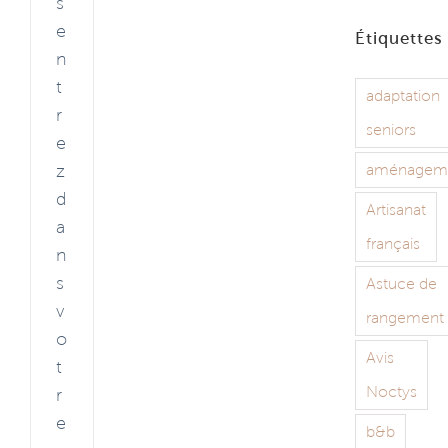
s
e
Étiquettes
n
t
adaptation
r
seniors
e
z
aménagem
d
Artisanat
a
français
n
s
Astuce de
v
rangement
o
Avis
t
Noctys
r
e
b&b