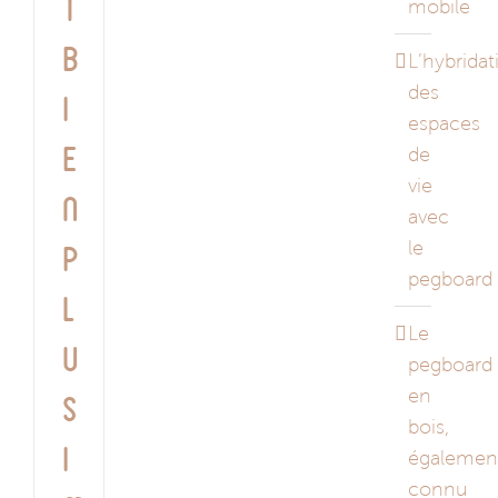
t
mobile
b
L’hybridat
des
i
espaces
de
e
vie
n
avec
le
p
pegboard
l
Le
u
pegboard
en
s
bois,
i
égalemen
connu