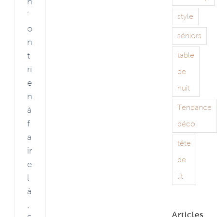
n
’
style
o
séniors
n
t
table
ri
de
e
nuit
n
Tendance
à
f
déco
a
tête
ir
de
e
lit
l
à
.
Articles