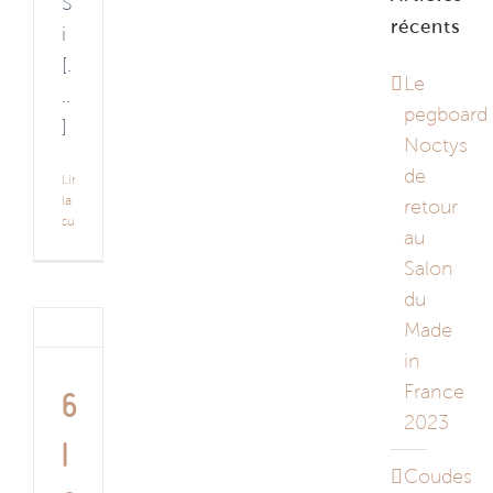
S
récents
i
[.
Le
..
pegboard
]
Noctys
de
Lire
la
retour
suite
au
Salon
du
Made
in
France
6
2023
i
Coudes