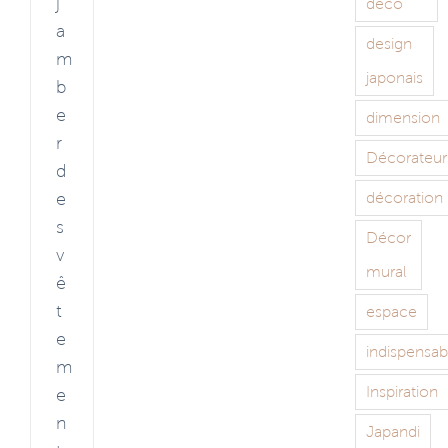
j
déco
a
design
m
japonais
b
e
dimension
r
Décorateur
d
e
décoration
s
Décor
v
mural
ê
t
espace
e
indispensab
m
Inspiration
e
n
Japandi