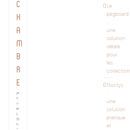
c
Le
pegboard
h
:
a
une
solution
m
idéale
pour
b
les
r
collectio
e
Noctys
:
ja
n
une
vi
solution
er
1
pratique
0t
h,
et
2