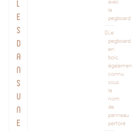
avec
l
le
e
pegboard
s
Le
pegboard
d
en
a
bois,
égalemen
n
connu
s
sous
le
u
nom
de
n
panneau
e
perforé