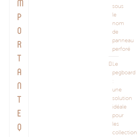
m
sous
le
p
nom
o
de
panneau
r
perforé
t
Le
a
pegboard
:
n
une
solution
t
idéale
e
pour
les
q
collectio