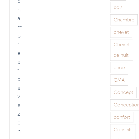
c
bois
h
a
Chambre
m
chevet
b
r
Chevet
e
de nuit
e
choix
t
d
CMA
e
Concept
v
e
Conceptio
z
confort
e
Conseils
n