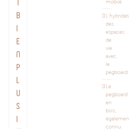
t
mobile
b
L’hybridat
des
i
espaces
de
e
vie
n
avec
le
p
pegboard
l
Le
u
pegboard
en
s
bois,
i
égalemen
connu