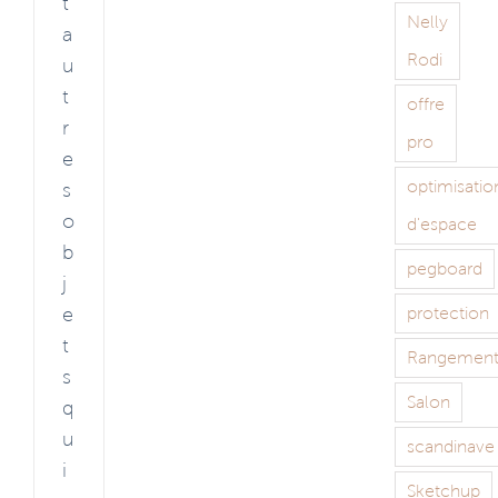
t
Nelly
a
Rodi
u
t
offre
r
pro
e
optimisatio
s
o
d'espace
b
pegboard
j
e
protection
t
Rangemen
s
Salon
q
u
scandinave
i
Sketchup