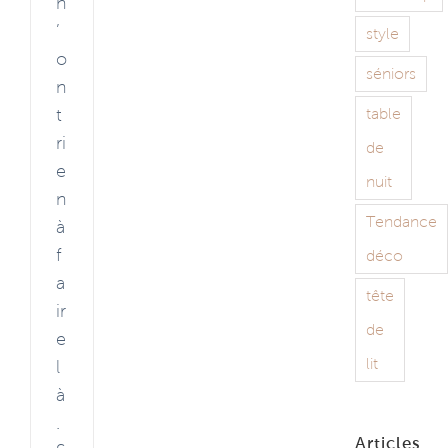
n
’
style
o
séniors
n
t
table
ri
de
e
nuit
n
Tendance
à
f
déco
a
tête
ir
de
e
lit
l
à
.
Articles