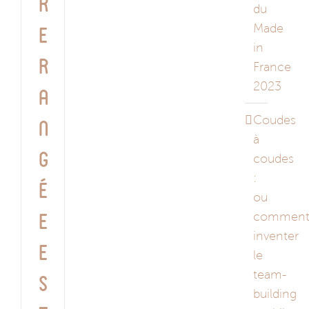
r
du
Made
e
in
r
France
2023
a
Coudes
n
à
g
coudes
:
é
ou
commen
e
inventer
e
le
team-
s
building