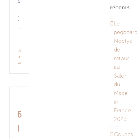
S
récents
i
[.
Le
..
pegboard
]
Noctys
de
Lire
la
retour
suite
au
Salon
du
Made
in
France
6
2023
i
Coudes