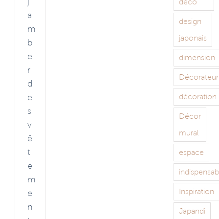
j
déco
a
design
m
japonais
b
e
dimension
r
Décorateur
d
e
décoration
s
Décor
v
mural
ê
t
espace
e
indispensab
m
Inspiration
e
n
Japandi