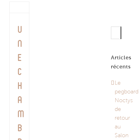
U
Rechercher
n
e
Articles
récents
c
Le
h
pegboard
a
Noctys
de
m
retour
au
b
Salon