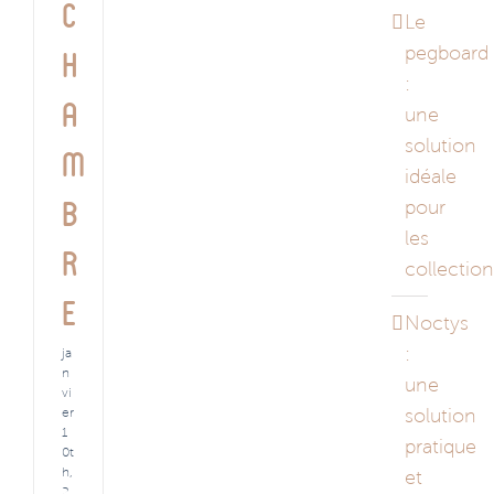
c
Le
pegboard
h
:
a
une
solution
m
idéale
pour
b
les
r
collectio
e
Noctys
:
ja
n
une
vi
solution
er
1
pratique
0t
h,
et
2