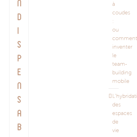
n
à
coudes
d
:
i
ou
commen
s
inventer
le
p
team-
e
building
mobile
n
L’hybridat
s
des
a
espaces
de
b
vie