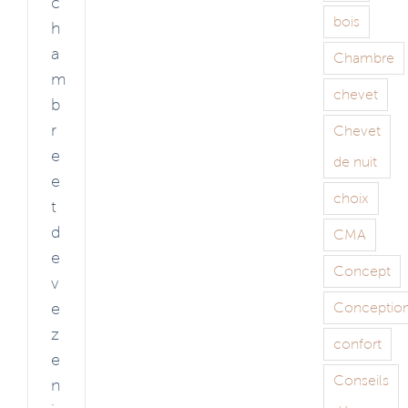
c
bois
h
a
Chambre
m
chevet
b
r
Chevet
e
de nuit
e
choix
t
d
CMA
e
Concept
v
e
Conceptio
z
confort
e
Conseils
n