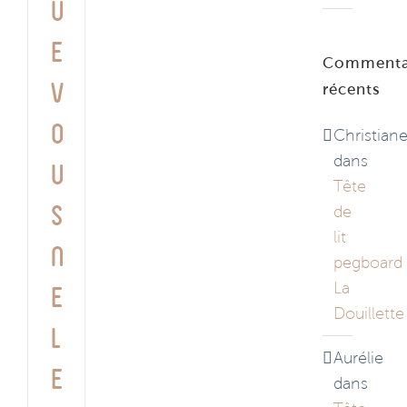
u
e
Commenta
v
récents
o
Christian
dans
u
Tête
s
de
lit
n
pegboard
La
e
Douillette
l
Aurélie
e
dans