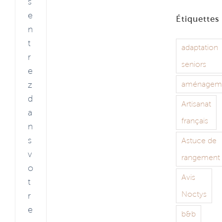
s
e
Étiquettes
n
t
adaptation
r
seniors
e
z
aménagem
d
Artisanat
a
français
n
s
Astuce de
v
rangement
o
Avis
t
Noctys
r
e
b&b