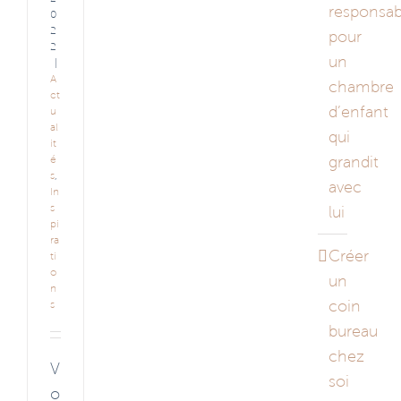
responsab
0
2
pour
2
un
|
A
chambre
ct
d’enfant
u
al
qui
it
grandit
é
s
,
avec
In
s
lui
pi
ra
Créer
ti
o
un
n
coin
s
bureau
chez
V
soi
o