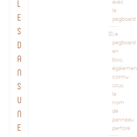
avec
l
le
e
pegboard
s
Le
pegboard
d
en
a
bois,
égalemen
n
connu
s
sous
le
u
nom
de
n
panneau
e
perforé