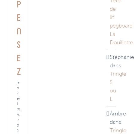
Tête
p
de
e
lit
pegboard
n
La
Douillette
s
e
Stéphanie
dans
z
Tringle
S
ja
n
ou
vi
L
er
1
0t
Ambre
h,
2
dans
0
Tringle
2