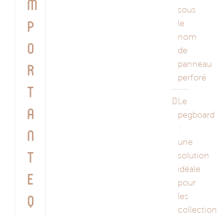
m
sous
le
p
nom
o
de
panneau
r
perforé
t
Le
a
pegboard
:
n
une
solution
t
idéale
e
pour
les
q
collectio