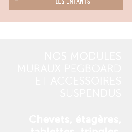
LES ENFANTS
NOS MODULES
MURAUX PEGBOARD
ET ACCESSOIRES
SUSPENDUS
Chevets, étagères,
tablettes, tringles,