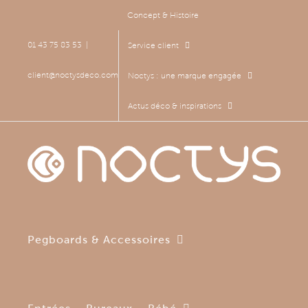
Passer
Concept & Histoire
au
contenu
01 43 75 83 53
|
Service client
client@noctysdeco.com
Noctys : une marque engagée
Actus déco & inspirations
Pegboards & Accessoires