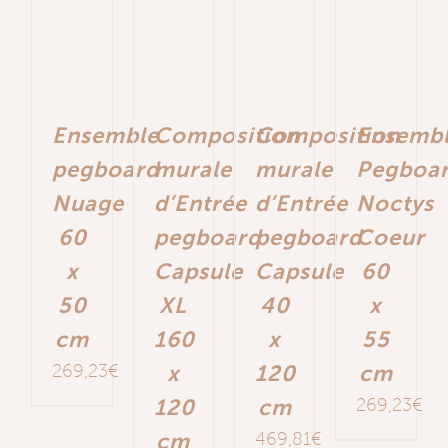
Ensemble
Composition
Composition
Ensemb
pegboard
murale
murale
Pegboa
Nuage
d’Entrée
d’Entrée
Noctys
60
pegboard
pegboard
Coeur
x
Capsule
Capsule
60
50
XL
40
x
cm
160
x
55
269,23
€
x
120
cm
120
cm
269,23
€
cm
469,81
€