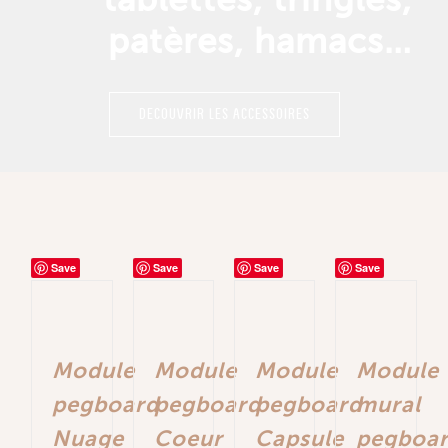
patères, hamacs…
DECOUVRIR LES ACCESSOIRES
Save
Save
Save
Save
Module
Module
Module
Module
pegboard
pegboard
pegboard
mural
Nuage
Coeur
Capsule
pegboa