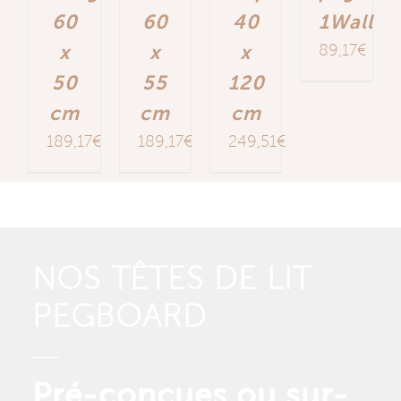
60
60
40
1Wall
x
x
x
89,17
€
50
55
120
cm
cm
cm
189,17
€
189,17
€
249,51
€
NOS TÊTES DE LIT
PEGBOARD
Pré-conçues ou sur-