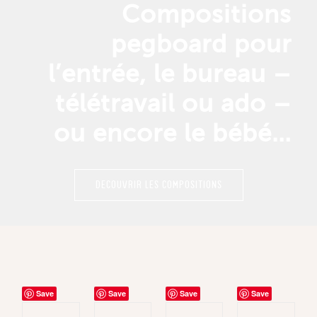
Compositions
pegboard pour
l’entrée, le bureau –
télétravail ou ado –
ou encore le bébé…
DECOUVRIR LES COMPOSITIONS
Save
Save
Save
Save