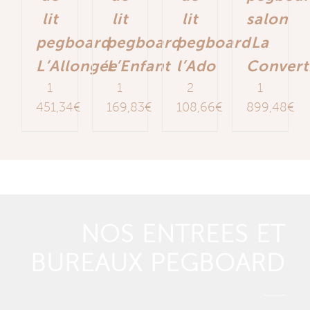
lit
lit
lit
salon
pegboard
pegboard
pegboard
La
L’Allongée
L’Enfant
l’Ado
Convert
1
1
2
1
451,34
€
169,83
€
108,66
€
899,48
€
NOS ENTREES ET
BUREAUX PEGBOARD