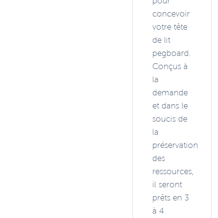
pour
concevoir
votre tête
de lit
pegboard.
Conçus à
la
demande
et dans le
soucis de
la
préservation
des
ressources,
il seront
prêts en 3
à 4