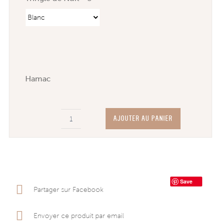
Hamac
AJOUTER AU PANIER
quantité
de
Tête
de
lit
Save
Partager sur Facebook
pegboard
La
Envoyer ce produit par email