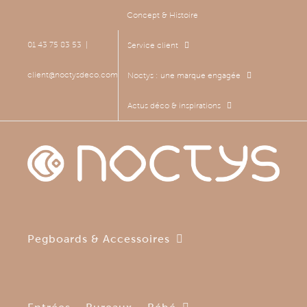
Passer
Concept & Histoire
au
contenu
01 43 75 83 53
|
Service client
client@noctysdeco.com
Noctys : une marque engagée
Actus déco & inspirations
Pegboards & Accessoires