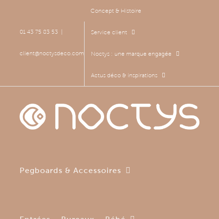
Passer
Concept & Histoire
au
contenu
01 43 75 83 53
|
Service client
client@noctysdeco.com
Noctys : une marque engagée
Actus déco & inspirations
Pegboards & Accessoires