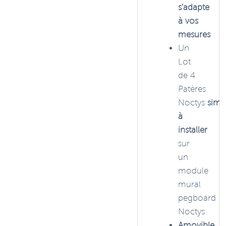
s’adapte
à vos
mesures
Un
Lot
de 4
Patères
Noctys
simp
à
installer
sur
un
module
mural
pegboard
Noctys
Amovible,