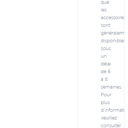
que
les
accessoires,
sont
généraleme
disponibles
sous
un
délai
de 6
à 8
semaines.
Pour
plus
d’informatio
veuillez
consulter