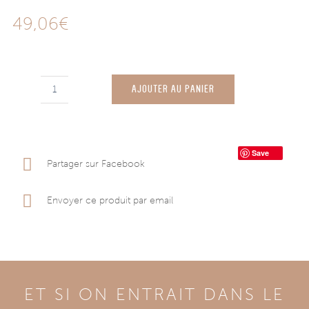
49,06
€
AJOUTER AU PANIER
quantité
de
Lot
Save
de
Partager sur Facebook
4
Patères
Envoyer ce produit par email
Noctys
ET SI ON ENTRAIT DANS LE