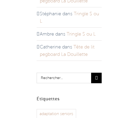
pegboard La Douillette
Stéphanie
dans
Tringle S ou
L
Ambre
dans
Tringle S ou L
Catherine
dans
Tête de lit
pegboard La Douillette
Rechercher:
Étiquettes
adaptation seniors