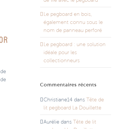
de vie avec le pegboard
Le pegboard en bois,
également connu sous le
nom de panneau perforé
for
Le pegboard : une solution
idéale pour les
collectionneurs
 de
 de
Commentaires récents
Christiane14
dans
Tête de
lit pegboard La Douillette
Aurélie
dans
Tête de lit