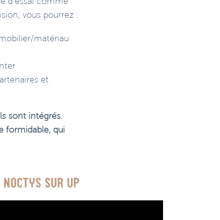
ode d’essai comme
nsion, vous pourrez :
mobilier/matériau
nter
rtenaires et
ls sont intégrés.
e formidable, qui
: Noctys sur UP