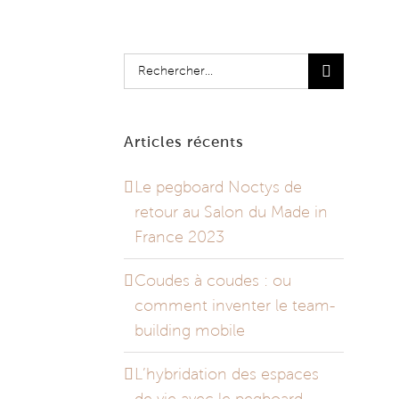
Rechercher:
Articles récents
Le pegboard Noctys de
retour au Salon du Made in
France 2023
Coudes à coudes : ou
comment inventer le team-
building mobile
L’hybridation des espaces