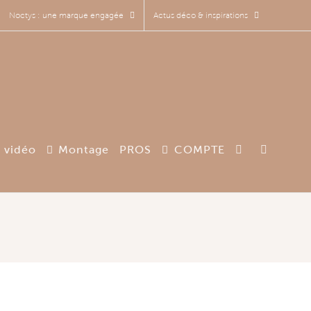
Noctys : une marque engagée
Actus déco & inspirations
 vidéo
Montage
PROS
COMPTE
o sur Up for Sketchup