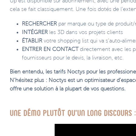
Up est disponible sur abonnement, avec une péri
cela se fait classiquement. Une fois dotés de l’exte
RECHERCHER
par marque ou type de produit/
INTÉGRER
les 3D dans vos projets clients
ÉTABLIR
votre shopping list qui va s’auto-alime
ENTRER EN CONTACT
directement avec les pa
fournisseurs pour le devis, la livraison, etc.
Bien entendu, les tarifs Noctys pour les professione
N’hésitez plus : Noctys est un optimisateur d’espac
offre une solution à la plupart de vos questions.
Une démo plutôt qu’un long discours 