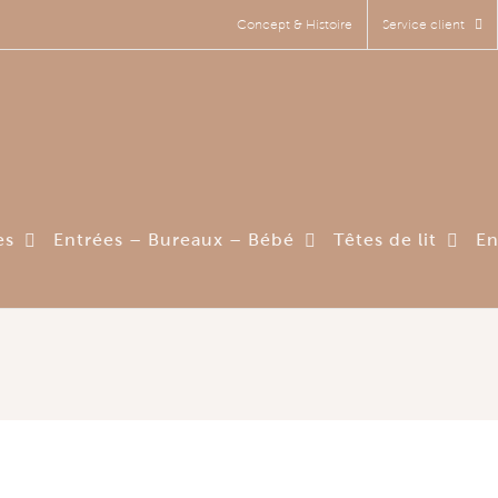
Concept & Histoire
Service client
es
Entrées – Bureaux – Bébé
Têtes de lit
En
dulable Noctys pour les pros : dém