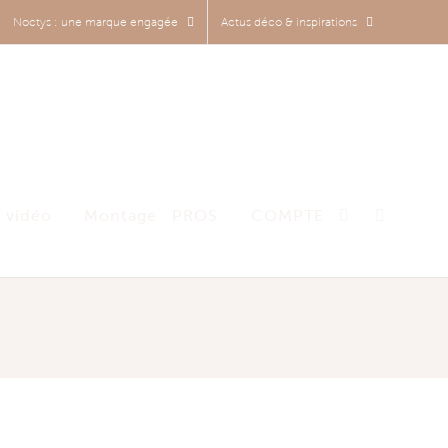
Noctys : une marque engagée
Actus déco & inspirations
 vidéo
Montage
PROS
COMPTE