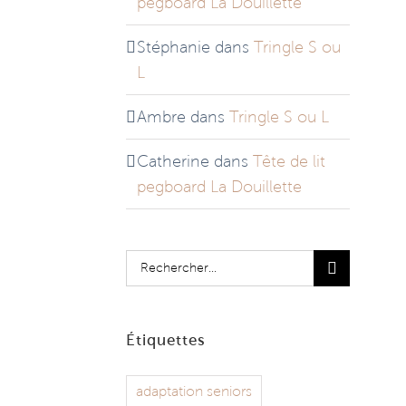
pegboard La Douillette
Stéphanie
dans
Tringle S ou
L
Ambre
dans
Tringle S ou L
Catherine
dans
Tête de lit
pegboard La Douillette
Rechercher:
Étiquettes
adaptation seniors