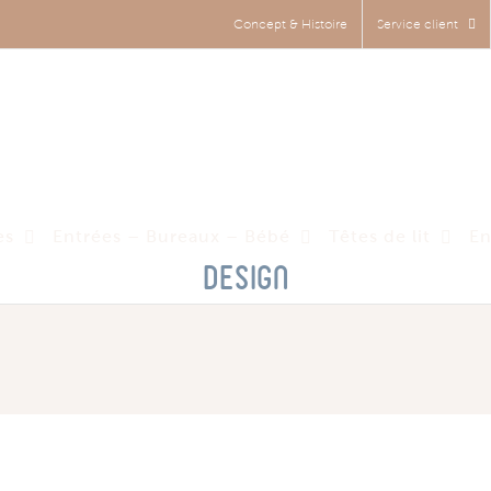
Concept & Histoire
Service client
es
Entrées – Bureaux – Bébé
Têtes de lit
En
Design