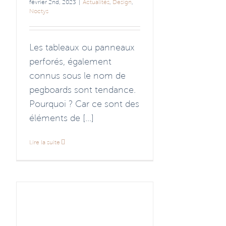
février 2nd, 2023
|
Actualités
,
Design
,
Noctys
Les tableaux ou panneaux
perforés, également
connus sous le nom de
pegboards sont tendance.
Pourquoi ? Car ce sont des
éléments de [...]
Lire la suite