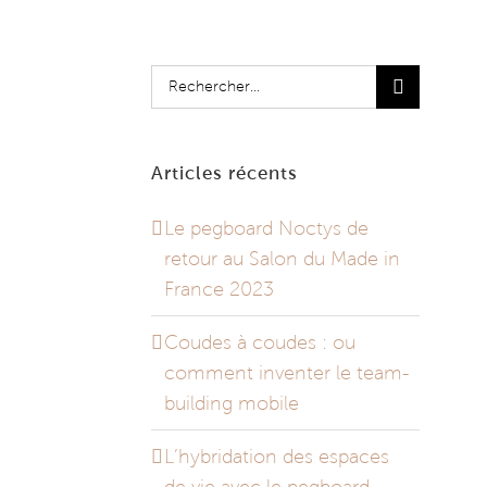
Rechercher:
Articles récents
Le pegboard Noctys de
retour au Salon du Made in
France 2023
Coudes à coudes : ou
comment inventer le team-
building mobile
L’hybridation des espaces