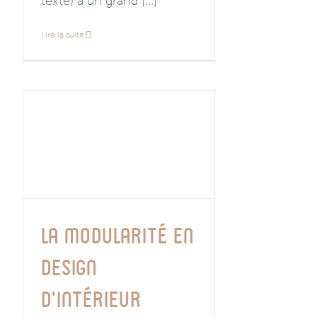
texte) a un grand [...]
Lire la suite
La modularité en
design
d’intérieur