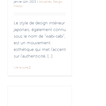
janvier 11th, 2023
|
Actualités
,
Design
,
Noctys
Le style de design intérieur
japonais, également connu
sous le nom de "wabi-sabi",
est un mouvement
esthétique qui met l'accent
sur l'authenticité, [...]
Lire la suite