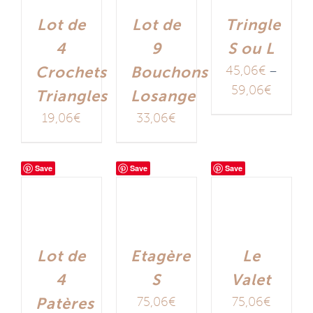
Lot de
Lot de
Tringle
4
9
S ou L
Crochets
Bouchons
45,06
€
–
59,06
€
Triangles
Losange
19,06
€
33,06
€
Save
Save
Save
Lot de
Etagère
Le
4
S
Valet
Patères
75,06
€
75,06
€