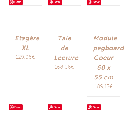
Save
Save
Save
Etagère
Taie
Module
XL
de
pegboard
129,06
€
Lecture
Coeur
168,06
€
60 x
55 cm
189,17
€
Save
Save
Save