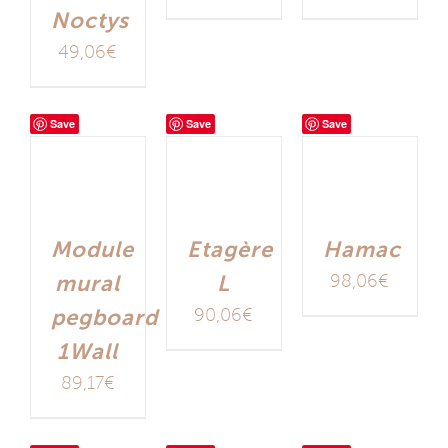
Noctys
49,06
€
Save
Save
Save
Etagère
Hamac
Module
L
98,06
€
mural
90,06
€
pegboard
1Wall
89,17
€