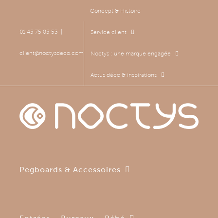
Passer
Concept & Histoire
au
contenu
01 43 75 83 53
|
Service client
client@noctysdeco.com
Noctys : une marque engagée
Actus déco & inspirations
Pegboards & Accessoires