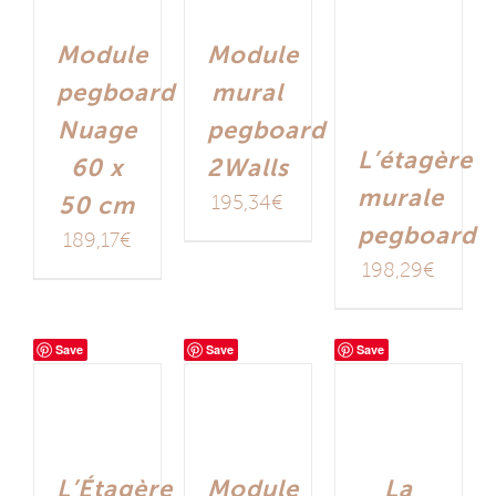
Module
Module
pegboard
mural
Nuage
pegboard
L’étagère
60 x
2Walls
murale
50 cm
195,34
€
pegboard
189,17
€
198,29
€
Save
Save
Save
L’Étagère
Module
La