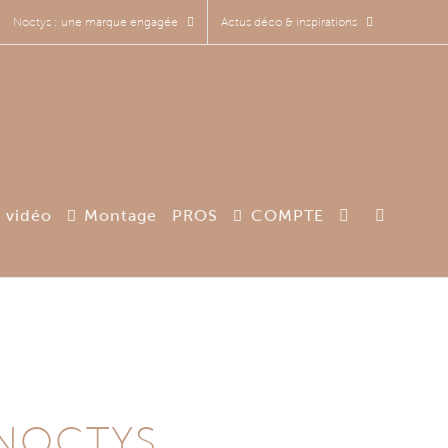
Noctys : une marque engagée
Actus déco & inspirations
 vidéo
Montage
PROS
COMPTE
 NOCTYS