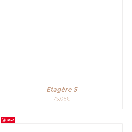
Etagère S
75,06
€
Save