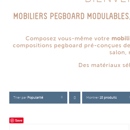
MOBILIERS PEGBOARD MODULABLES
Composez vous-même votre
mobil
compositions pegboard pré-conçues de tê
salon,
Des matériaux sél
Trier par
Popularité
Montrer
18 produits
Save