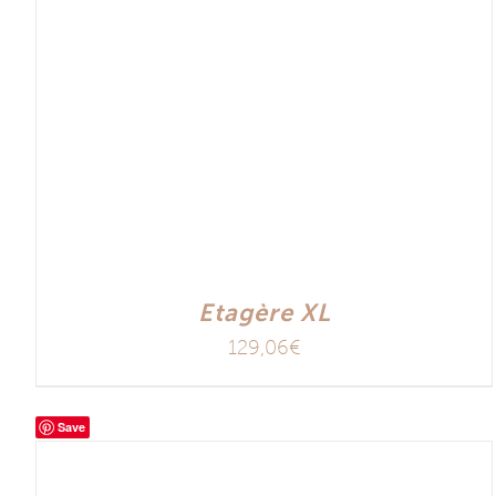
Etagère XL
129,06
€
Save