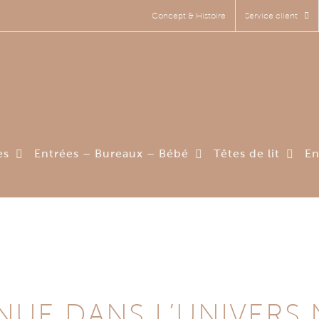
Concept & Histoire
Service client
es
Entrées – Bureaux – Bébé
Têtes de lit
En
NUE DANS L’UNIVERS