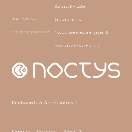
Passer
Concept & Histoire
au
contenu
01 43 75 83 53
|
Service client
client@noctysdeco.com
Noctys : une marque engagée
Actus déco & inspirations
Pegboards & Accessoires