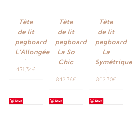
Tête
Tête
Tête
de lit
de lit
de lit
pegboard
pegboard
pegboard
L’Allongée
La So
La
1
Chic
Symétriqu
451,34
€
1
1
842,36
€
802,30
€
Save
Save
Save