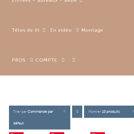
Entrées – Bureaux – Bébé
Têtes de lit
En vidéo
Montage
PROS
COMPTE
Trier par
Commande par
Montrer
18 produits
défaut