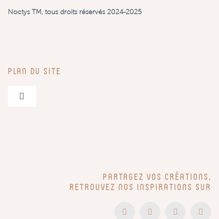
Noctys TM, tous droits réservés 2024-2025
Plan du site
Navigation
à
bascule
Pegboards & Accessoires
Entrées – Bureaux – Bébé
Partagez vos créations,
Têtes de lit
retrouvez nos inspirations sur
En vidéo