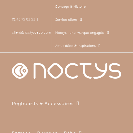
Passer
Concept & Histoire
au
contenu
01 43 75 83 53
|
Service client
client@noctysdeco.com
Noctys : une marque engagée
Actus déco & inspirations
Pegboards & Accessoires