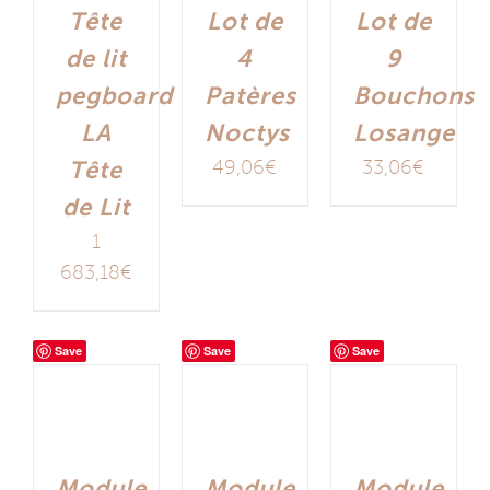
Tête
Lot de
Lot de
de lit
4
9
pegboard
Patères
Bouchons
LA
Noctys
Losange
Tête
49,06
€
33,06
€
de Lit
1
683,18
€
Save
Save
Save
Module
Module
Module