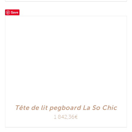
Save
Tête de lit pegboard La So Chic
1 842,36
€