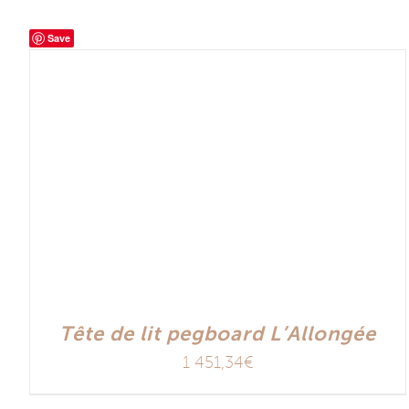
Save
Tête de lit pegboard L’Allongée
1 451,34
€