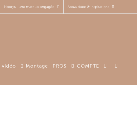
Noctys : une marque engagée
Actus déco & inspirations
 vidéo
Montage
PROS
COMPTE