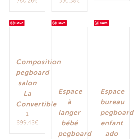
760,26
€
350,58
€
Save
Save
Save
Composition
pegboard
salon
Espace
Espace
La
à
bureau
Convertible
langer
pegboard
1
bébé
enfant
899,48
€
pegboard
ado