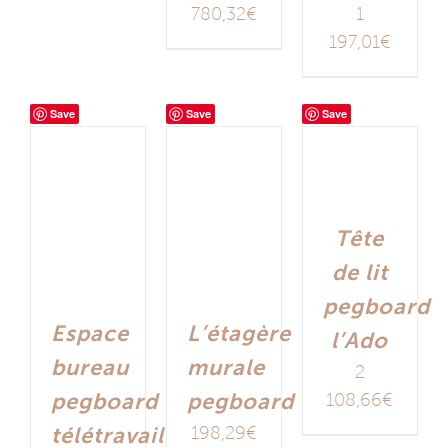
780,32
€
1
197,01
€
Save
Save
Save
Tête
de lit
pegboard
Espace
L’étagère
l’Ado
bureau
murale
2
pegboard
pegboard
108,66
€
télétravail
198,29
€