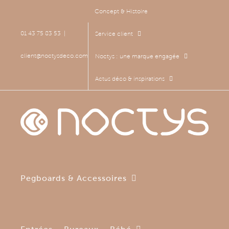
Passer
Concept & Histoire
au
contenu
01 43 75 83 53
|
Service client
client@noctysdeco.com
Noctys : une marque engagée
Actus déco & inspirations
Pegboards & Accessoires