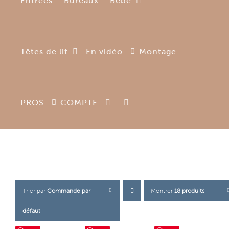
Entrées – Bureaux – Bébé
Têtes de lit
En vidéo
Montage
PROS
COMPTE
Trier par
Commande par
Montrer
18 produits
défaut