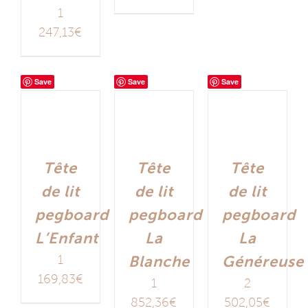
1
247,13
€
Save
Save
Save
Tête
Tête
Tête
de lit
de lit
de lit
pegboard
pegboard
pegboard
L’Enfant
La
La
1
Blanche
Généreuse
169,83
€
1
2
852,36
€
502,05
€