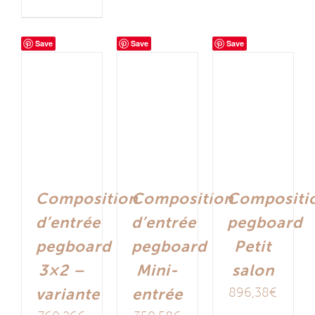
Save
Save
Save
Composition
Composition
Compositi
d’entrée
d’entrée
pegboard
pegboard
pegboard
Petit
3×2 –
Mini-
salon
variante
entrée
896,38
€