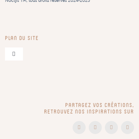
Noctys TM, tous droits réservés 2024-2025
Plan du site
Navigation
à
bascule
Pegboards & Accessoires
Entrées – Bureaux – Bébé
Partagez vos créations,
Têtes de lit
retrouvez nos inspirations sur
En vidéo