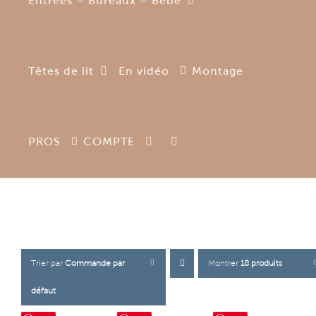
Entrées – Bureaux – Bébé
Têtes de lit
En vidéo
Montage
PROS
COMPTE
Trier par
Commande par
Montrer
18 produits
défaut