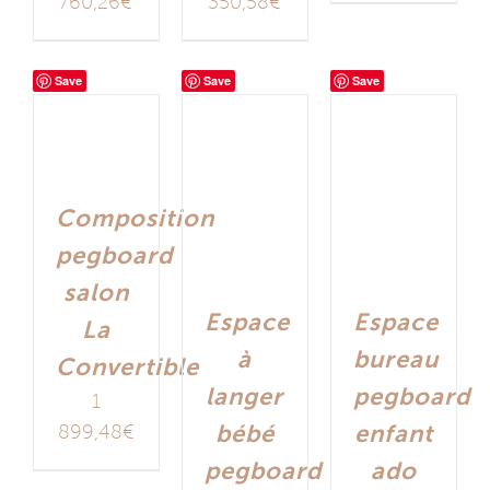
760,26
€
350,58
€
Save
Save
Save
Composition
pegboard
salon
Espace
Espace
La
à
bureau
Convertible
langer
pegboard
1
bébé
enfant
899,48
€
pegboard
ado