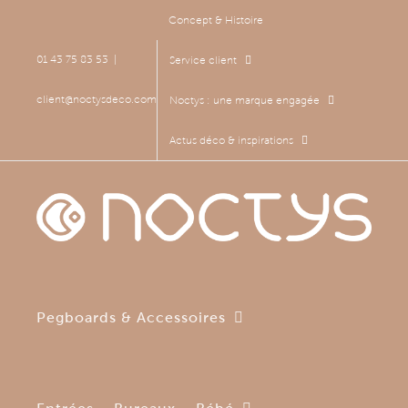
Passer
Concept & Histoire
au
contenu
01 43 75 83 53
|
Service client
client@noctysdeco.com
Noctys : une marque engagée
Actus déco & inspirations
Pegboards & Accessoires