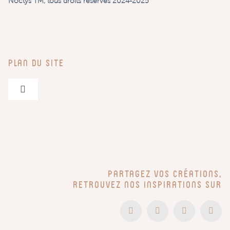
Noctys TM, tous droits réservés 2024-2025
Plan du site
Navigation
à
bascule
Pegboards & Accessoires
Entrées – Bureaux – Bébé
Partagez vos créations,
Têtes de lit
retrouvez nos inspirations sur
En vidéo