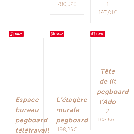
780,32
€
1
197,01
€
Save
Save
Save
Tête
de lit
pegboard
Espace
L’étagère
l’Ado
bureau
murale
2
pegboard
pegboard
108,66
€
télétravail
198,29
€