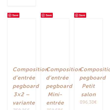
Save
Save
Save
Composition
Composition
Compositi
d’entrée
d’entrée
pegboard
pegboard
pegboard
Petit
3×2 –
Mini-
salon
variante
entrée
896,38
€