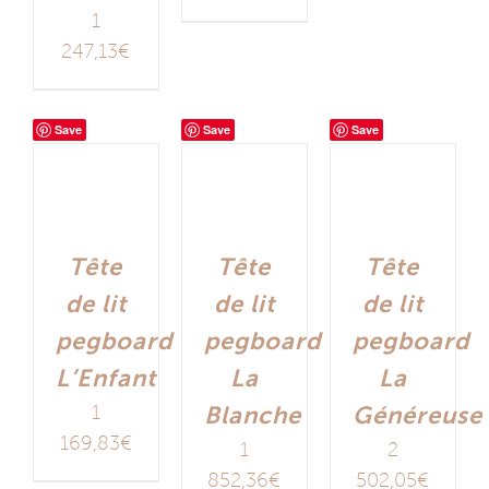
1
247,13
€
Save
Save
Save
Tête
Tête
Tête
de lit
de lit
de lit
pegboard
pegboard
pegboard
L’Enfant
La
La
1
Blanche
Généreuse
169,83
€
1
2
852,36
€
502,05
€