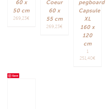
60 x
Coeur
pegboard
50 cm
60 x
Capsule
269,23
€
55 cm
XL
269,23
€
160 x
120
cm
1
251,40
€
Save