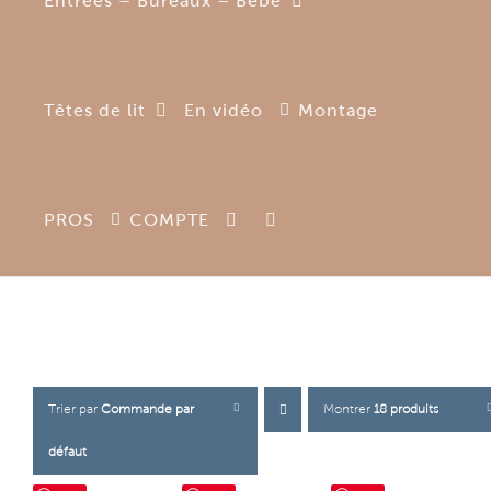
Entrées – Bureaux – Bébé
Têtes de lit
En vidéo
Montage
PROS
COMPTE
Trier par
Commande par
Montrer
18 produits
défaut