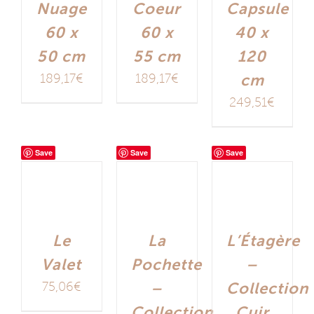
Nuage
Coeur
Capsule
60 x
60 x
40 x
50 cm
55 cm
120
189,17
€
189,17
€
cm
249,51
€
Save
Save
Save
Le
La
L’Étagère
Valet
Pochette
–
75,06
€
–
Collection
Collection
Cuir