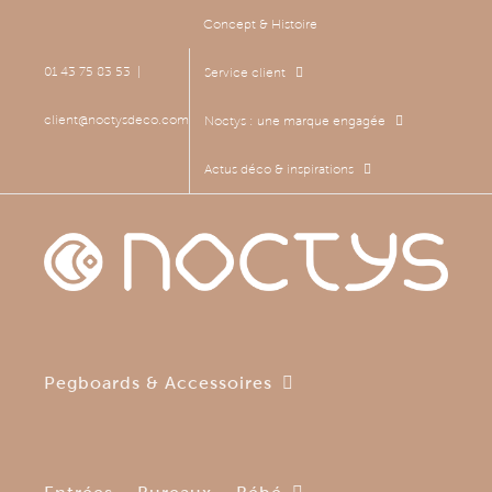
Passer
Concept & Histoire
au
contenu
01 43 75 83 53
|
Service client
client@noctysdeco.com
Noctys : une marque engagée
Actus déco & inspirations
Pegboards & Accessoires