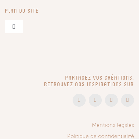
Plan du site
Navigation
à
bascule
Pegboards & Accessoires
Entrées – Bureaux – Bébé
Partagez vos créations,
Têtes de lit
retrouvez nos inspirations sur
En vidéo
Mentions légales
Montage
Politique de confidentialité